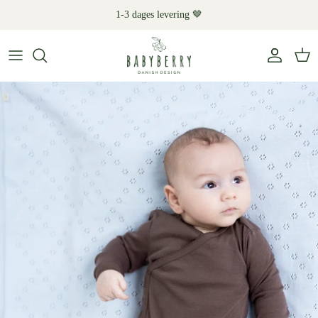
Hop
1-3 dages levering 🤎
til
indhold
Shop
Kategori
Materialer
Kollektioner
Gave