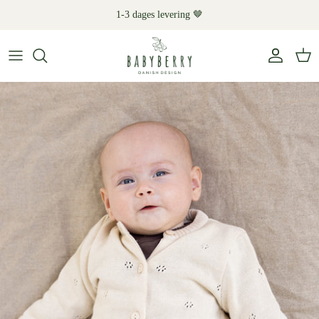
Hop
1-3 dages levering 🤎
til
indhold
Shop
Kategori
Materialer
Kollektioner
Gave