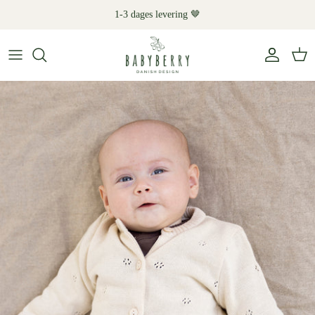
Hop
1-3 dages levering 🤎
til
indhold
Shop
Kategori
Materialer
Kollektioner
Gave