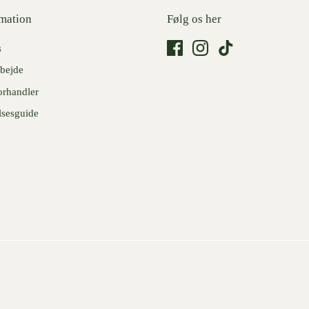
mation
Følg os her
s
bejde
orhandler
lsesguide