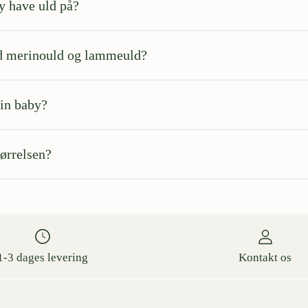
y have uld på?
ed merinould og lammeuld?
min baby?
tørrelsen?
1-3 dages levering
Kontakt os