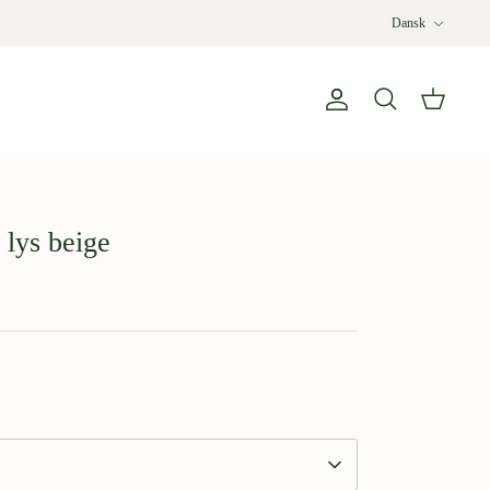
Sprog
Dansk
Konto
Søg
Kurv
 lys beige