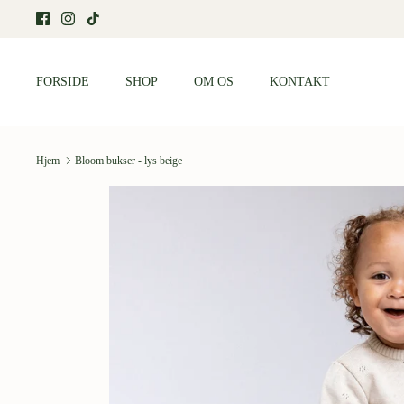
Hop
til
indhold
FORSIDE
SHOP
OM OS
KONTAKT
Hjem
Bloom bukser - lys beige