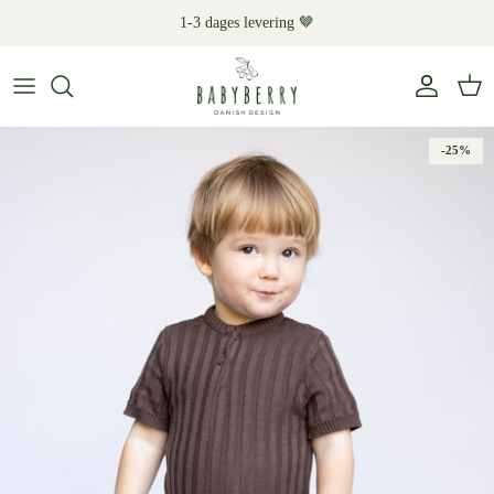
Hop
1-3 dages levering 🤎
til
indhold
Shop
Kategori
-25%
Materialer
Kollektioner
Gave